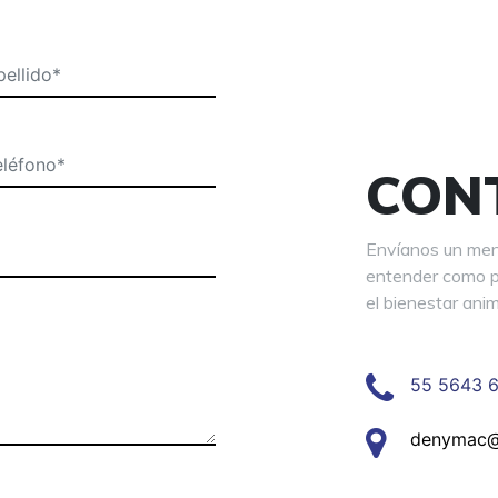
CON
Envíanos un men
entender como p
el bienestar anim
55 5643 
denymac@