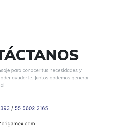
TÁCTANOS
saje para conocer tus necesidades y
oder ayudarte. Juntos podemos generar
al
6393
/
55 5602 2165
crigamex.com